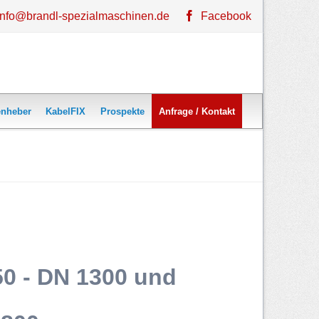
info@brandl-spezialmaschinen.de
Facebook
Navigation
nheber
KabelFIX
Prospekte
Anfrage / Kontakt
überspringen
menheber MSRH 50 motorisch
menheber HP 320 handhydraulisch
alung extra hoch
en - Justiervorrichtung
kelheber UDH 60
50 - DN 1300 und