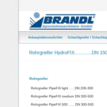
Anbauplattenverdichter
Schachtgreifer / Schachts
Bankettverdichter - Standard
SchachtFIX bis DN 150
Rohrgreifer HydroFIX............DN 1
Bankettverdichter mit Kehrmaschine
SchachtFIX SW bis DN 
Doppelplattenverdichter - Radlader
SchachtFIX light
Doppelplattenverdichter - Zapfwelle
SenkkastenFIX
Doppelplattenverdichter - Direktantrieb Traktor
BeGuFIX
Navigation
Rohrgreifer
überspringen
Dreifachplattenverdichter - Radlader, Kompaktl
Rohrgreifer PipeFIX light ..... DN 200-300
Dreifachplattenverdichter - Zapfwelle
Rohrgreifer PipeFIX medium DN 300-500
Dreifachplattenverdichter - Direktantrieb Trakto
Rohrgreifer PipeFIX 500 ...... DN 300-500