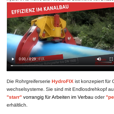
Die Rohrgreiferserie
HydroFIX
ist konzepiert für
wechsel­systeme. Sie sind mit Endlosdrehkopf au
"starr"
vorrangig
für Arbeiten im Verbau
oder
"pe
erhältlich.