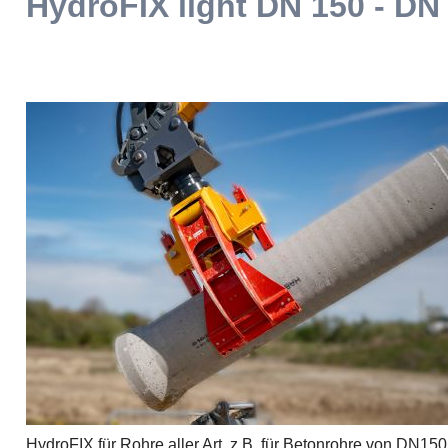
HydroFIX light DN 150 - DN
HydroFIX für Rohre aller Art, z.B. für Betonrohre von DN15