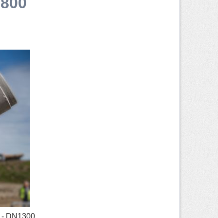
 800
0 - DN1300