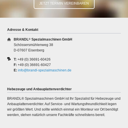
JETZT TERMIN VEREINBAREN
Adresse & Kontakt
BRANDL
Spezialmaschinen GmbH
®
Schössersmühlenweg 38
D-07607 Eisenberg
T:
+49 (0) 36691-60426
F:
+49 (0) 36691-60427
E:
info@brandl-spezialmaschinen.de
Hebezeuge und Anbauplattenverdichter
BRANDL® Spezialmaschinen GmbH ist Ihr Spezialist für Hebe­zeuge und
An­bau­platten­ver­dichter. Auf Service- und War­tungs­freund­lichkeit legen
wir größten Wert. Und sollte wirklich ein­mal ein Monteur vor Ort benötigt
werden, stehen natür­lich unsere Fach­kräfte schnell­stens bereit.