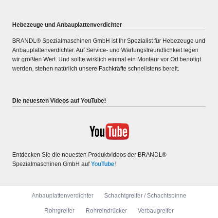
Hebezeuge und Anbauplattenverdichter
BRANDL® Spezialmaschinen GmbH ist Ihr Spezialist für Hebe­zeuge und
An­bau­platten­ver­dichter. Auf Service- und War­tungs­freund­lichkeit legen
wir größten Wert. Und sollte wirklich ein­mal ein Monteur vor Ort benötigt
werden, stehen natür­lich unsere Fach­kräfte schnell­stens bereit.
Die neuesten Videos auf YouTube!
Entdecken Sie die neuesten Produktvideos der BRANDL®
Spezialmaschinen GmbH auf
YouTube
!
Navigation
Anbauplattenverdichter
Schachtgreifer / Schachtspinne
überspringen
Rohrgreifer
Rohreindrücker
Verbaugreifer