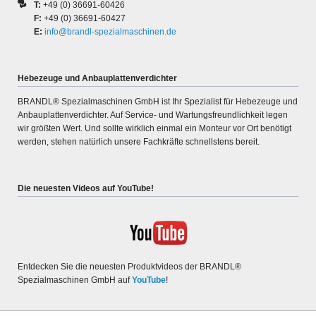
T:
+49 (0) 36691-60426
F:
+49 (0) 36691-60427
E:
info@brandl-spezialmaschinen.de
Hebezeuge und Anbauplattenverdichter
BRANDL® Spezialmaschinen GmbH ist Ihr Spezialist für Hebe­zeuge und
An­bau­platten­ver­dichter. Auf Service- und War­tungs­freund­lichkeit legen
wir größten Wert. Und sollte wirklich ein­mal ein Monteur vor Ort benötigt
werden, stehen natür­lich unsere Fach­kräfte schnell­stens bereit.
Die neuesten Videos auf YouTube!
Entdecken Sie die neuesten Produktvideos der BRANDL®
Spezialmaschinen GmbH auf
YouTube
!