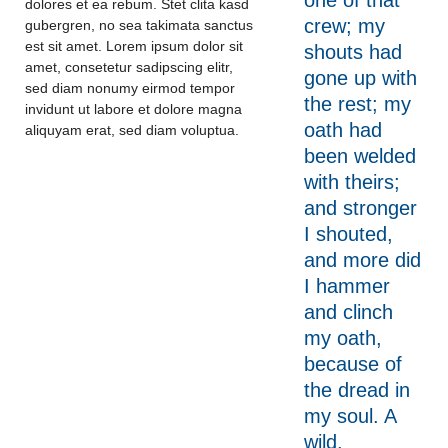
one of that
dolores et ea rebum. Stet clita kasd
crew; my
gubergren, no sea takimata sanctus
est sit amet. Lorem ipsum dolor sit
shouts had
amet, consetetur sadipscing elitr,
gone up with
sed diam nonumy eirmod tempor
the rest; my
invidunt ut labore et dolore magna
oath had
aliquyam erat, sed diam voluptua.
been welded
with theirs;
and stronger
I shouted,
and more did
I hammer
and clinch
my oath,
because of
the dread in
my soul. A
wild,