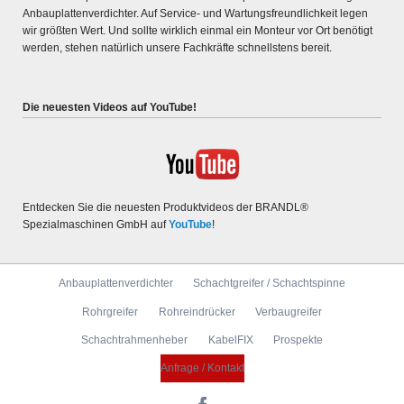
An­bau­platten­ver­dichter. Auf Service- und War­tungs­freund­lichkeit legen
wir größten Wert. Und sollte wirklich ein­mal ein Monteur vor Ort benötigt
werden, stehen natür­lich unsere Fach­kräfte schnell­stens bereit.
Die neuesten Videos auf YouTube!
Entdecken Sie die neuesten Produktvideos der BRANDL®
Spezialmaschinen GmbH auf
YouTube
!
Navigation
Anbauplattenverdichter
Schachtgreifer / Schachtspinne
überspringen
Rohrgreifer
Rohreindrücker
Verbaugreifer
Schachtrahmenheber
KabelFIX
Prospekte
Anfrage / Kontakt